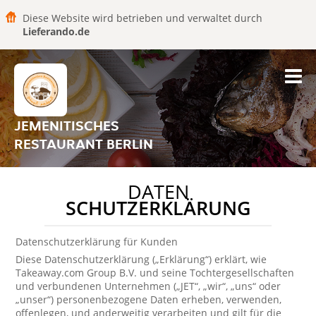
Diese Website wird betrieben und verwaltet durch
Lieferando.de
JEMENITISCHES
RESTAURANT BERLIN
DATEN
SCHUTZERKLÄRUNG
Datenschutzerklärung für Kunden
Diese Datenschutzerklärung („Erklärung“) erklärt, wie
Takeaway.com Group B.V. und seine Tochtergesellschaften
und verbundenen Unternehmen („JET“, „wir“, „uns“ oder
„unser“) personenbezogene Daten erheben, verwenden,
offenlegen, und anderweitig verarbeiten und gilt für die