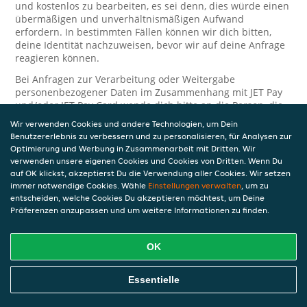
und kostenlos zu bearbeiten, es sei denn, dies würde einen
übermäßigen und unverhältnismäßigen Aufwand
erfordern. In bestimmten Fällen können wir dich bitten,
deine Identität nachzuweisen, bevor wir auf deine Anfrage
reagieren können.
Bei Anfragen zur Verarbeitung oder Weitergabe
personenbezogener Daten im Zusammenhang mit JET Pay
und/oder JET Pay Card wende dich bitte an die Person, die
dir das JET Pay-Guthaben gewährt (das kann dein
Wir verwenden Cookies und andere Technologien, um Dein
Arbeitgeber, Geschäftspartner usw. sein). Dies ist
Benutzererlebnis zu verbessern und zu personalisieren, für Analysen zur
erforderlich, da JET und die Person, die dir das Guthaben
Optimierung und Werbung in Zusammenarbeit mit Dritten. Wir
gewährt, eine separate Verantwortung für die Verarbeitung
verwenden unsere eigenen Cookies und Cookies von Dritten. Wenn Du
und den Schutz deiner personenbezogenen Daten haben.
auf OK klickst, akzeptierst Du die Verwendung aller Cookies. Wir setzen
immer notwendige Cookies. Wähle
Einstellungen verwalten
, um zu
Solltest du weitere Fragen oder Beschwerden in Bezug auf
entscheiden, welche Cookies Du akzeptieren möchtest, um Deine
die Verarbeitung deiner personenbezogenen Daten haben,
Präferenzen anzupassen und um weitere Informationen zu finden.
kontaktieren wir dich gerne. Wir würden uns auch über
Tipps oder Vorschläge zur Verbesserung unserer Erklärung
freuen.
OK
Sicherheit
Essentielle
JET nimmt den Schutz personenbezogener Daten sehr ernst